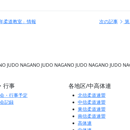
少年柔道教室」情報
次の記事
第
NO
JUDO NAGANO
JUDO NAGANO
JUDO NAGANO
JUDO N
・行事
各地区/中高体連
会・行事予定
北信柔道連盟
会記録
中信柔道連盟
東信柔道連盟
南信柔道連盟
高体連