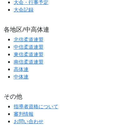
大会・行事予定
大会記録
各地区/中高体連
北信柔道連盟
中信柔道連盟
東信柔道連盟
南信柔道連盟
高体連
中体連
その他
指導者資格について
審判情報
お問い合わせ