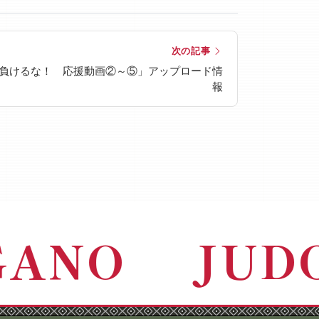
次の記事
に負けるな！ 応援動画②～⑤」アップロード情
報
GANO
JUD