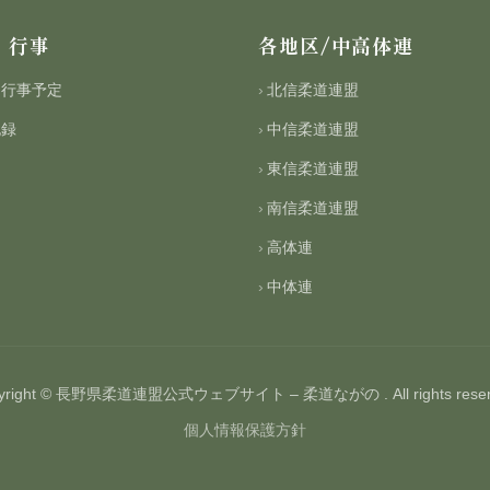
・行事
各地区/中高体連
・行事予定
北信柔道連盟
記録
中信柔道連盟
東信柔道連盟
南信柔道連盟
高体連
中体連
yright © 長野県柔道連盟公式ウェブサイト – 柔道ながの . All rights reser
個人情報保護方針