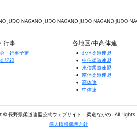
NO
JUDO NAGANO
JUDO NAGANO
JUDO NAGANO
JUDO N
・行事
各地区/中高体連
会・行事予定
北信柔道連盟
会記録
中信柔道連盟
東信柔道連盟
南信柔道連盟
高体連
中体連
ght © 長野県柔道連盟公式ウェブサイト – 柔道ながの . All rights re
個人情報保護方針