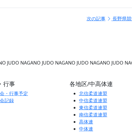
次の記事
長野県競
NO
JUDO NAGANO
JUDO NAGANO
JUDO NAGANO
JUDO N
・行事
各地区/中高体連
会・行事予定
北信柔道連盟
会記録
中信柔道連盟
東信柔道連盟
南信柔道連盟
高体連
中体連